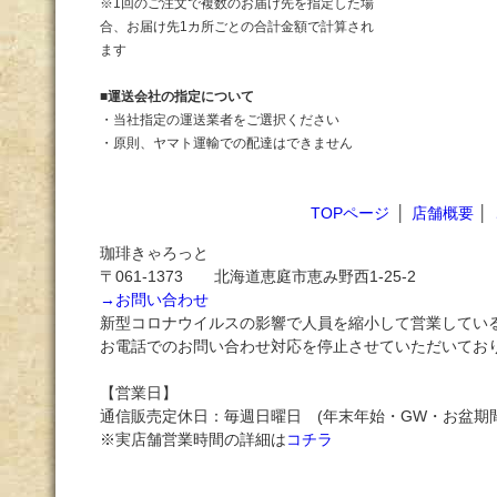
※1回のご注文で複数のお届け先を指定した場
合、お届け先1カ所ごとの合計金額で計算され
ます
■
運送会社の指定について
・当社指定の運送業者をご選択ください
・原則、ヤマト運輸での配達はできません
TOPページ
│
店舗概要
│
珈琲きゃろっと
〒061-1373 北海道恵庭市恵み野西1-25-2
→お問い合わせ
新型コロナウイルスの影響で人員を縮小して営業してい
お電話でのお問い合わせ対応を停止させていただいてお
【営業日】
通信販売定休日：毎週日曜日 (年末年始・GW・お盆期
※実店舗営業時間の詳細は
コチラ