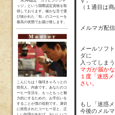
す。
「SCAA認定 カッピングジャ
ッジ」という国際認定資格を取
（１通目は商
得しております。確かな舌で選
び抜かれた「旬」のコーヒーを
最高の状態でお届け致します。
メルマガ配信
メールソフト
ダに
入ってしま
マガが届か
１度「迷惑メ
こんにちは！珈琲きゃろっとの
さい。
焙煎人、内倉です。あなたのコ
ーヒー生活を、もっともっと魅
力的にするための、お手伝いを
もし「迷惑メ
することが僕の役割です。適切
に焙煎されたコーヒー豆と、正
今後のメル
しい知識があれば、おいしいコ