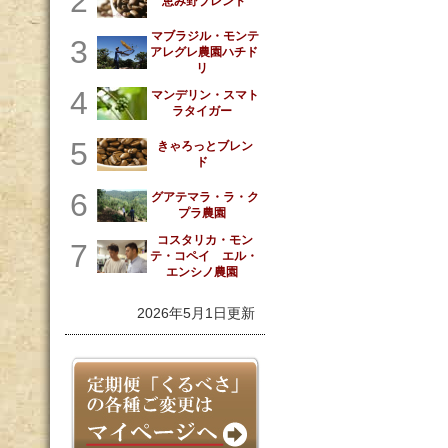
2
恵み野ブレンド
マブラジル・モンテ
3
アレグレ農園ハチド
リ
4
マンデリン・スマト
ラタイガー
5
きゃろっとブレン
ド
6
グアテマラ・ラ・ク
プラ農園
コスタリカ・モン
7
テ・コペイ エル・
エンシノ農園
2026年5月1日更新