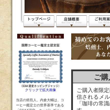
ご購
ご購入者限定
クリックで拡大画像
信されるメ
当店の焙煎人、内倉大輔は、コ
「珈琲の常識
ーヒー鑑定士の世界基準である