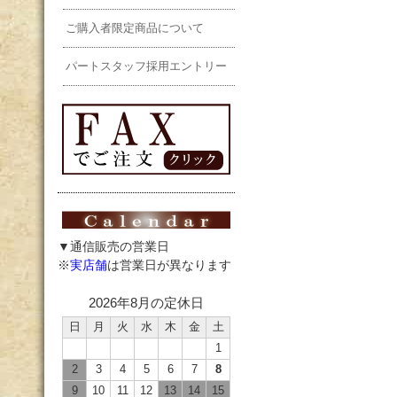
ご購入者限定商品について
パートスタッフ採用エントリー
▼通信販売の営業日
※
実店舗
は営業日が異なります
2026年8月の定休日
日
月
火
水
木
金
土
1
2
3
4
5
6
7
8
9
10
11
12
13
14
15