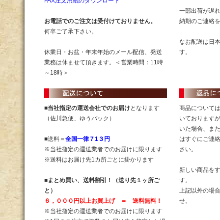
FAX注文用紙のダウンロード
一部出荷が遅
お電話でのご注文は受付けておりません。
納期のご連絡
何卒ご了承下さい。
なお配送は日
休業日・お盆・年末年始のメール配信、発送
す。
業務は休ませて頂きます。＜営業時間：11時
～18時＞
■
当社指定の運送会社でのお届け
となります
商品について
（佐川急便、ゆうパック）
いております
いた場合、ま
■送料＝
全国一律７1３円
はすぐにご連
※当社指定の運送業者でのお届けに限ります
さい。
※送料はお届け先1カ所ごとに掛かります
新しい商品を
■
まとめ買い、送料割引！（送り先１ヶ所ご
す。
と）
上記以外の場
６，０００円以上お買上げ ＝ 送料無料！
せ。
※当社指定の運送業者でのお届けに限ります