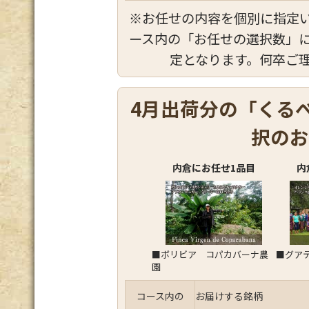
※お任せの内容を個別に指定
ース内の「お任せの選択数」
定となります。何卒ご
4月出荷分の「くる
択のお
内倉にお任せ1品目
内
■ボリビア コパカバーナ農
■グア
園
コース内の
お届けする銘柄