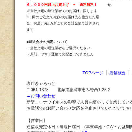
６，０００円以上お買上げ ＝ 送料無料！
せ。
※当社指定の運送業者でのお届けに限ります
※1回のご注文で複数のお届け先を指定した場
合、お届け先1カ所ごとの合計金額で計算され
ます
■
運送会社の指定について
・当社指定の運送業者をご選択ください
・原則、ヤマト運輸での配達はできません
TOPページ
│
店舗概要
│
珈琲きゃろっと
〒061-1373 北海道恵庭市恵み野西1-25-2
→お問い合わせ
新型コロナウイルスの影響で人員を縮小して営業してい
お電話でのお問い合わせ対応を停止させていただいてお
【営業日】
通信販売定休日：毎週日曜日 (年末年始・GW・お盆期