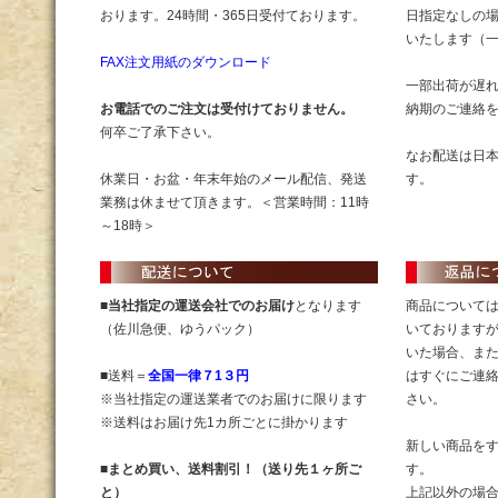
おります。24時間・365日受付ております。
日指定なしの
いたします（
FAX注文用紙のダウンロード
一部出荷が遅
お電話でのご注文は受付けておりません。
納期のご連絡
何卒ご了承下さい。
なお配送は日
休業日・お盆・年末年始のメール配信、発送
す。
業務は休ませて頂きます。＜営業時間：11時
～18時＞
■
当社指定の運送会社でのお届け
となります
商品について
（佐川急便、ゆうパック）
いております
いた場合、ま
■送料＝
全国一律７1３円
はすぐにご連
※当社指定の運送業者でのお届けに限ります
さい。
※送料はお届け先1カ所ごとに掛かります
新しい商品を
■
まとめ買い、送料割引！（送り先１ヶ所ご
す。
と）
上記以外の場