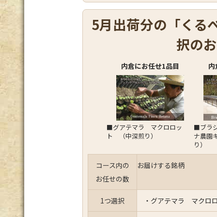
5月出荷分の「くる
択のお
内倉にお任せ1品目
内
■グアテマラ マクロロッ
■ブラ
ト （中深煎り）
ナ農園
り）
コース内の
お届けする銘柄
お任せの数
1つ選択
・グアテマラ マクロロ