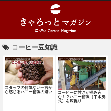
コーヒー豆知識
コーヒーの常識非常識
コーヒーの常識非常識
スタッフの何気ない一言か
ら感じるハニー精製の違い
コーヒーに甘さが浸み込
む！？ハニー精製（半水洗
式）を深堀り