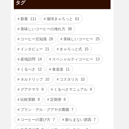
タグ
新着
111
珈琲きゃろっと
61
美味しいコーヒーの淹れ方
38
コーヒー豆知識
28
美味しいコーヒー
25
インタビュー
21
きゃろっと式
15
産地訪問
14
スペシャルティコーヒー
13
くるべさ
12
食道楽
11
ネルドリップ
10
コスタリカ
10
グアテマラ
9
くるべさマニュアル
9
比較実験
8
定期便
8
プラン・デル・グアヤボ農園
7
コーヒーの選び方
7
膨らまない原因
7