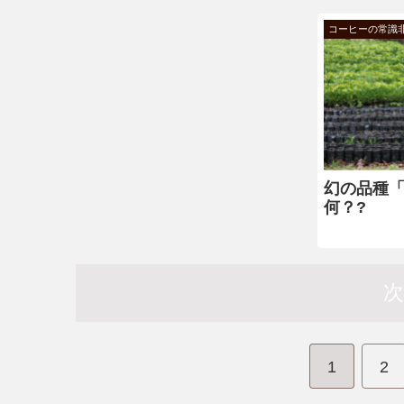
コーヒーの常識
幻の品種
何？?
1
2