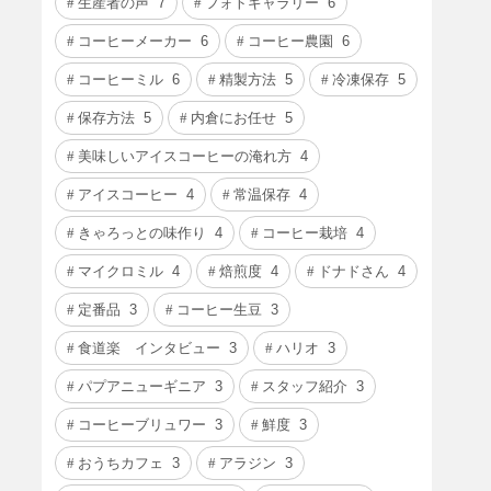
生産者の声
7
フォトギャラリー
6
コーヒーメーカー
6
コーヒー農園
6
コーヒーミル
6
精製方法
5
冷凍保存
5
保存方法
5
内倉にお任せ
5
美味しいアイスコーヒーの淹れ方
4
アイスコーヒー
4
常温保存
4
きゃろっとの味作り
4
コーヒー栽培
4
マイクロミル
4
焙煎度
4
ドナドさん
4
定番品
3
コーヒー生豆
3
食道楽 インタビュー
3
ハリオ
3
パプアニューギニア
3
スタッフ紹介
3
コーヒーブリュワー
3
鮮度
3
おうちカフェ
3
アラジン
3