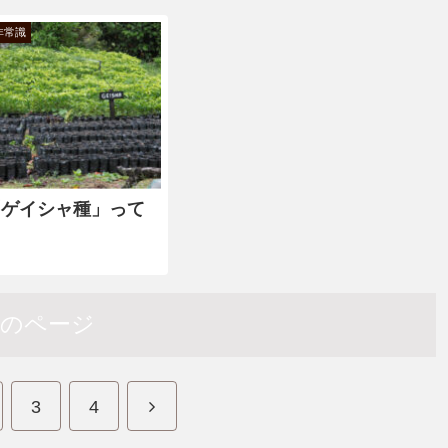
非常識
「ゲイシャ種」って
次のページ
3
4