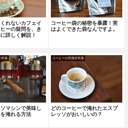
てくれないカフェイ
コーヒー袋の秘密を暴露！実
ーヒーの疑問を、き
はよくできた袋なんですよ。
的に詳しく解説！
非常識
コーヒーの常識非常識
ッソマシンで美味し
どのコーヒーで淹れたエスプ
ーを淹れる方法
レッソがおいしいの？