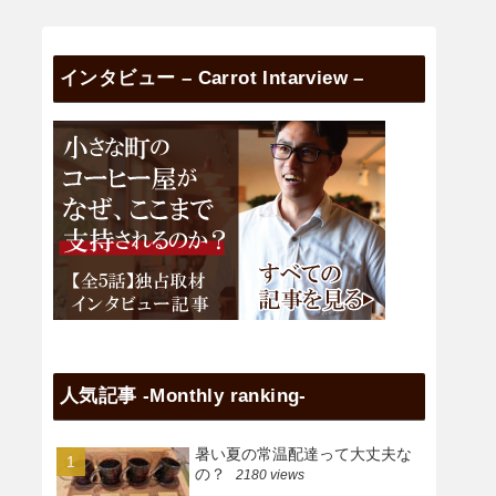
インタビュー – Carrot Intarview –
人気記事 -Monthly ranking-
暑い夏の常温配達って大丈夫な
の？
2180 views