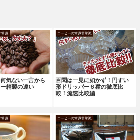
非常識
コーヒーの常識非常識
の何気ない一言から
百聞は一見に如かず！円すい
ニー精製の違い
形ドリッパー６種の徹底比
較！流速比較編
非常識
コーヒーの常識非常識