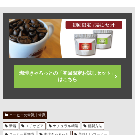
珈琲きゃろっとの「初回限定お試しセット」
はこちら
コーヒーの常識非常識
新着
エチオピア
ナチュラル精製
精製方法
コーヒー豆知識
珈琲きゃろっと
美味しいコーヒー