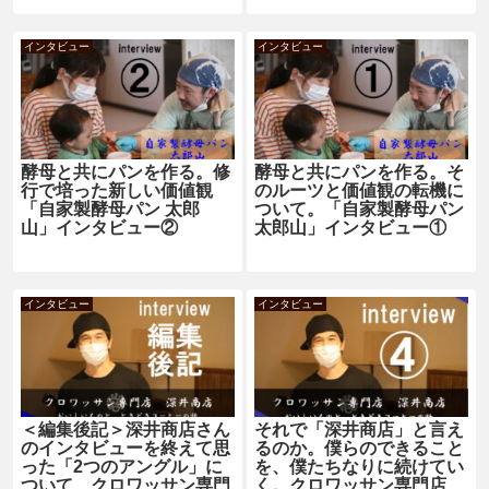
インタビュー
インタビュー
酵母と共にパンを作る。修
酵母と共にパンを作る。そ
行で培った新しい価値観
のルーツと価値観の転機に
「自家製酵母パン 太郎
ついて。「自家製酵母パン
山」インタビュー②
太郎山」インタビュー①
インタビュー
インタビュー
＜編集後記＞深井商店さん
それで「深井商店」と言え
のインタビューを終えて思
るのか。僕らのできること
った「2つのアングル」に
を、僕たちなりに続けてい
ついて クロワッサン専門
く。クロワッサン専門店