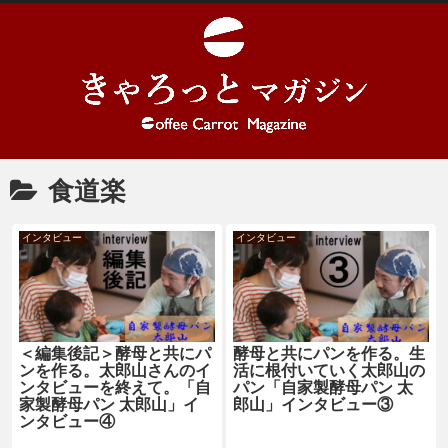
食道楽
インタビュー
インタビュー
＜編集後記＞酵母と共にパ
酵母と共にパンを作る。生
ンを作る。太郎山さんのイ
活に根付いていく太郎山の
ンタビューを終えて。「自
パン「自家製酵母パン 太
家製酵母パン 太郎山」イ
郎山」インタビュー③
ンタビュー④