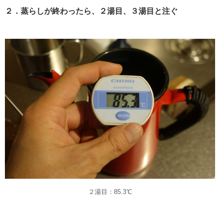
２．蒸らしが終わったら、２湯目、３湯目と注ぐ
２湯目：85.3℃