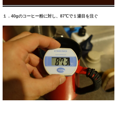
１．40gのコーヒー粉に対し、87℃で１湯目を注ぐ