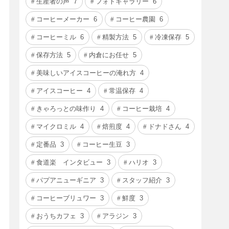
生産者の声
7
フォトギャラリー
6
コーヒーメーカー
6
コーヒー農園
6
コーヒーミル
6
精製方法
5
冷凍保存
5
保存方法
5
内倉にお任せ
5
美味しいアイスコーヒーの淹れ方
4
アイスコーヒー
4
常温保存
4
きゃろっとの味作り
4
コーヒー栽培
4
マイクロミル
4
焙煎度
4
ドナドさん
4
定番品
3
コーヒー生豆
3
食道楽 インタビュー
3
ハリオ
3
パプアニューギニア
3
スタッフ紹介
3
コーヒーブリュワー
3
鮮度
3
おうちカフェ
3
アラジン
3