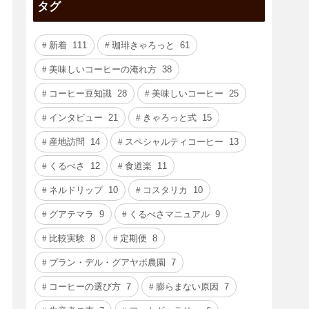
タグ
新着
111
珈琲きゃろっと
61
美味しいコーヒーの淹れ方
38
コーヒー豆知識
28
美味しいコーヒー
25
インタビュー
21
きゃろっと式
15
産地訪問
14
スペシャルティコーヒー
13
くるべさ
12
食道楽
11
ネルドリップ
10
コスタリカ
10
グアテマラ
9
くるべさマニュアル
9
比較実験
8
定期便
8
プラン・デル・グアヤボ農園
7
コーヒーの選び方
7
膨らまない原因
7