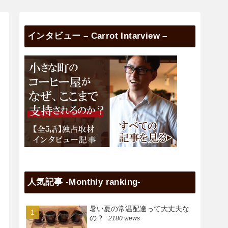
インタビュー – Carrot Intarview –
人気記事 -Monthly ranking-
暑い夏の常温配達って大丈夫な
の？
2180 views