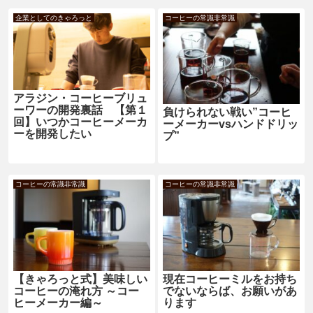
企業としてのきゃろっと
コーヒーの常識非常識
アラジン・コーヒーブリュ
ーワーの開発裏話 【第１
負けられない戦い”コーヒ
回】いつかコーヒーメーカ
ーメーカーvsハンドドリッ
ーを開発したい
プ”
コーヒーの常識非常識
コーヒーの常識非常識
【きゃろっと式】美味しい
現在コーヒーミルをお持ち
コーヒーの淹れ方 ～コー
でないならば、お願いがあ
ヒーメーカー編～
ります