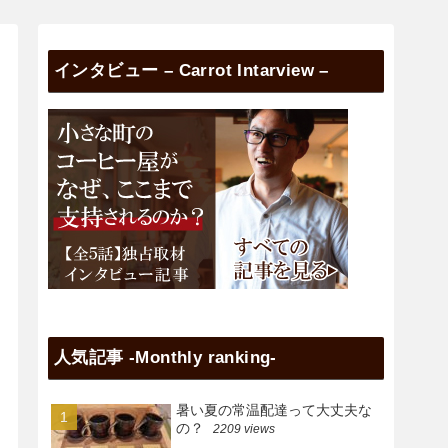
インタビュー – Carrot Intarview –
人気記事 -Monthly ranking-
暑い夏の常温配達って大丈夫な
の？
2209 views