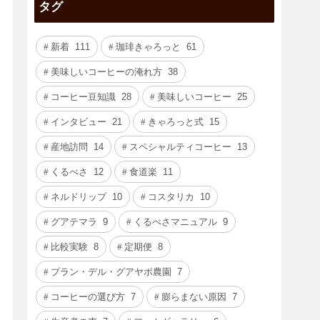
タグ
新着
111
珈琲きゃろっと
61
美味しいコーヒーの淹れ方
38
コーヒー豆知識
28
美味しいコーヒー
25
インタビュー
21
きゃろっと式
15
産地訪問
14
スペシャルティコーヒー
13
くるべさ
12
食道楽
11
ネルドリップ
10
コスタリカ
10
グアテマラ
9
くるべさマニュアル
9
比較実験
8
定期便
8
プラン・デル・グアヤボ農園
7
コーヒーの選び方
7
膨らまない原因
7