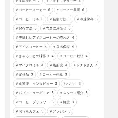
生産者の声
7
フォトギャラリー
6
コーヒーメーカー
6
コーヒー農園
6
コーヒーミル
6
精製方法
5
冷凍保存
5
保存方法
5
内倉にお任せ
5
美味しいアイスコーヒーの淹れ方
4
アイスコーヒー
4
常温保存
4
きゃろっとの味作り
4
コーヒー栽培
4
マイクロミル
4
焙煎度
4
ドナドさん
4
定番品
3
コーヒー生豆
3
食道楽 インタビュー
3
ハリオ
3
パプアニューギニア
3
スタッフ紹介
3
コーヒーブリュワー
3
鮮度
3
おうちカフェ
3
アラジン
3