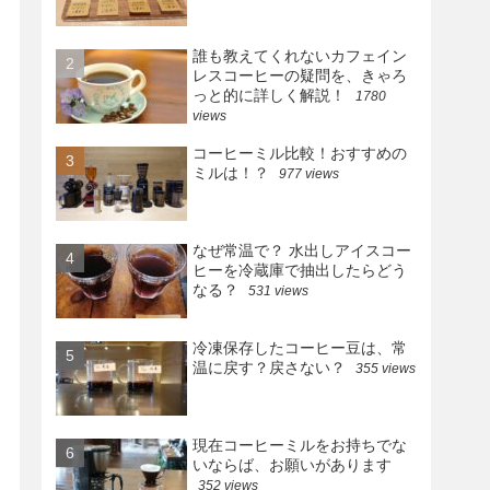
誰も教えてくれないカフェイン
レスコーヒーの疑問を、きゃろ
っと的に詳しく解説！
1780
views
コーヒーミル比較！おすすめの
ミルは！？
977 views
なぜ常温で？ 水出しアイスコー
ヒーを冷蔵庫で抽出したらどう
なる？
531 views
冷凍保存したコーヒー豆は、常
温に戻す？戻さない？
355 views
現在コーヒーミルをお持ちでな
いならば、お願いがあります
352 views