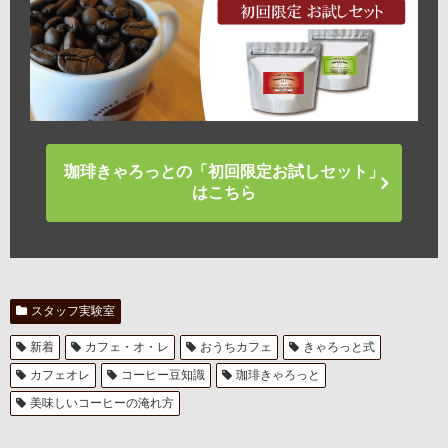
珈琲きゃろっとの「初回限定お試しセット」
はこちら
スタッフ実験室
新着
カフェ・オ・レ
おうちカフェ
きゃろっと式
カフェオレ
コーヒー豆知識
珈琲きゃろっと
美味しいコーヒーの淹れ方