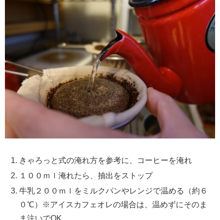
きゃろっと式の淹れ方を参考に、コーヒーを淹れ
１００ｍｌ淹れたら、抽出をストップ
牛乳２００ｍｌをミルクパンやレンジで温める（約６
０℃）※アイスカフェオレの場合は、温めずにそのま
ま注いでOK