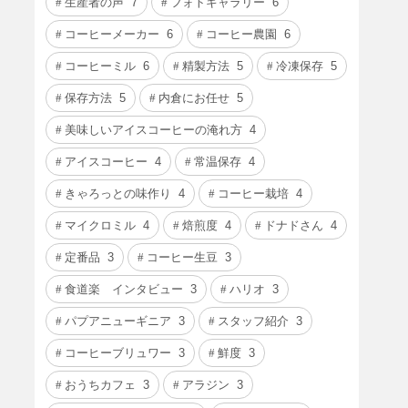
生産者の声
7
フォトギャラリー
6
コーヒーメーカー
6
コーヒー農園
6
コーヒーミル
6
精製方法
5
冷凍保存
5
保存方法
5
内倉にお任せ
5
美味しいアイスコーヒーの淹れ方
4
アイスコーヒー
4
常温保存
4
きゃろっとの味作り
4
コーヒー栽培
4
マイクロミル
4
焙煎度
4
ドナドさん
4
定番品
3
コーヒー生豆
3
食道楽 インタビュー
3
ハリオ
3
パプアニューギニア
3
スタッフ紹介
3
コーヒーブリュワー
3
鮮度
3
おうちカフェ
3
アラジン
3