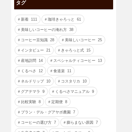
タグ
新着
111
珈琲きゃろっと
61
美味しいコーヒーの淹れ方
38
コーヒー豆知識
28
美味しいコーヒー
25
インタビュー
21
きゃろっと式
15
産地訪問
14
スペシャルティコーヒー
13
くるべさ
12
食道楽
11
ネルドリップ
10
コスタリカ
10
グアテマラ
9
くるべさマニュアル
9
比較実験
8
定期便
8
プラン・デル・グアヤボ農園
7
コーヒーの選び方
7
膨らまない原因
7