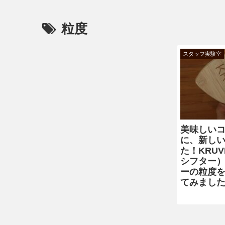
粒度
スタッフ実験室
美味しい
に、新し
た！KRUVE
シフター
ーの粒度
てみまし