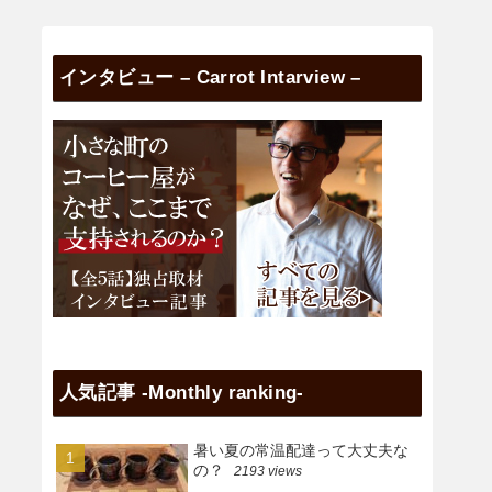
インタビュー – Carrot Intarview –
人気記事 -Monthly ranking-
暑い夏の常温配達って大丈夫な
の？
2193 views